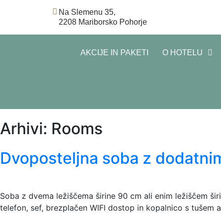
Na Slemenu 35,
2208 Mariborsko Pohorje
AKCIJE IN PAKETI
O HOTELU
Arhivi:
Rooms
Dvoposteljna soba z dodatni
Soba z dvema ležiščema širine 90 cm ali enim ležiščem širin
telefon, sef, brezplačen WIFI dostop in kopalnico s tušem al