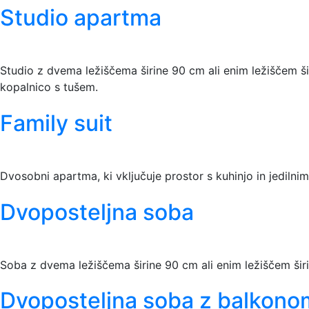
Studio apartma
Studio z dvema ležiščema širine 90 cm ali enim ležiščem šir
kopalnico s tušem.
Family suit
Dvosobni apartma, ki vključuje prostor s kuhinjo in jedilni
Dvoposteljna soba
Soba z dvema ležiščema širine 90 cm ali enim ležiščem širin
Dvoposteljna soba z balkono