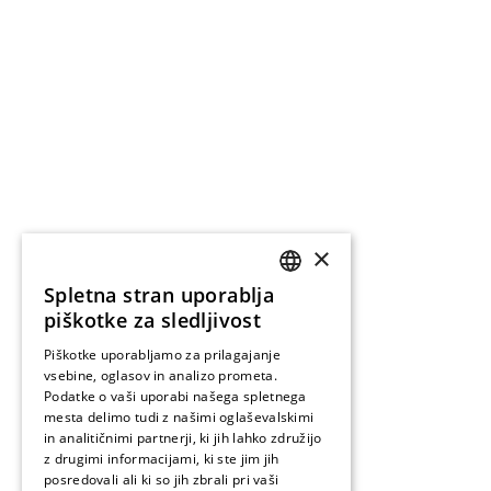
×
Spletna stran uporablja
ENGLISH
piškotke za sledljivost
SLOVENIAN
Piškotke uporabljamo za prilagajanje
vsebine, oglasov in analizo prometa.
Podatke o vaši uporabi našega spletnega
mesta delimo tudi z našimi oglaševalskimi
in analitičnimi partnerji, ki jih lahko združijo
z drugimi informacijami, ki ste jim jih
posredovali ali ki so jih zbrali pri vaši