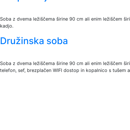
Soba z dvema ležiščema širine 90 cm ali enim ležiščem širin
kadjo.
Družinska soba
Soba z dvema ležiščema širine 90 cm ali enim ležiščem širin
telefon, sef, brezplačen WIFI dostop in kopalnico s tušem al