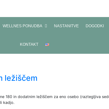
WELLNES PONUDBA
NASTANITVE
DOGODKI
KONTAKT
m ležiščem
e 180 in dodatnim ležiščem za eno osebo (raztegljiva sedežn
i kadjo.